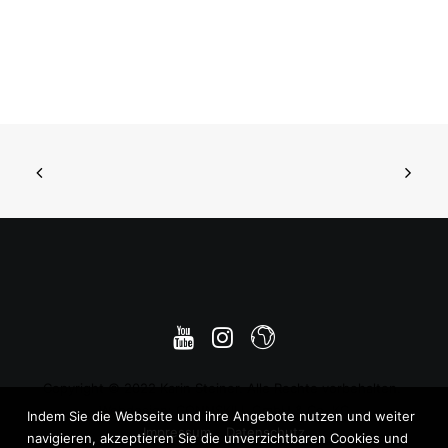
Copyright © 2022 Karin Steiner. Alle Rechte vorbehalten.
Webdesign: CONNSKILL GmbH & Co. KG
Indem Sie die Webseite und ihre Angebote nutzen und weiter
Impressum
–
Datenschutz
navigieren, akzeptieren Sie die unverzichtbaren Cookies und