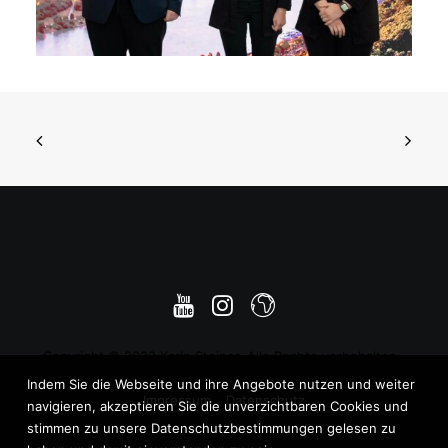
Copyright © 2022 Karin Steiner. Alle Rechte vorbehalten.
Webdesign: CONNSKILL GmbH & Co. KG
Indem Sie die Webseite und ihre Angebote nutzen und weiter
Impressum
–
Datenschutz
navigieren, akzeptieren Sie die unverzichtbaren Cookies und
stimmen zu unsere Datenschutzbestimmungen gelesen zu