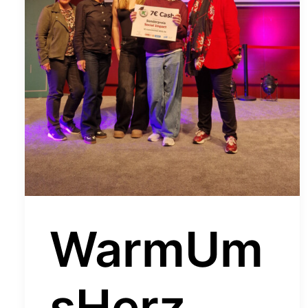
WarmUm
sHerz