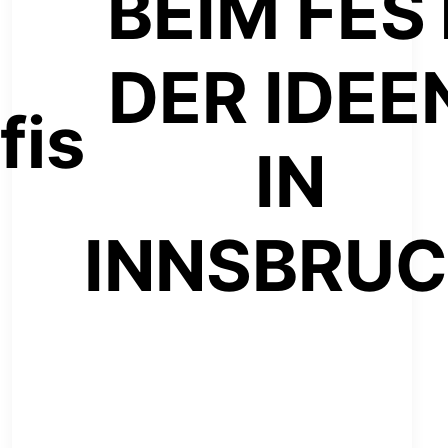
BEIM FES
DER IDEE
fis
IN
INNSBRU